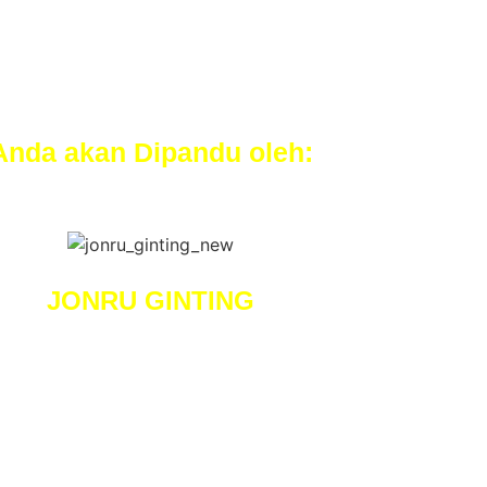
Anda akan Dipandu oleh:
JONRU GINTING
yang tulisan-tulisannya selalu enak dibaca dari awal hin
bagai
Ahli Menulis
naskah iklan yang menghipnotis
ankan bisnis lewat digital marketing, khususnya melal