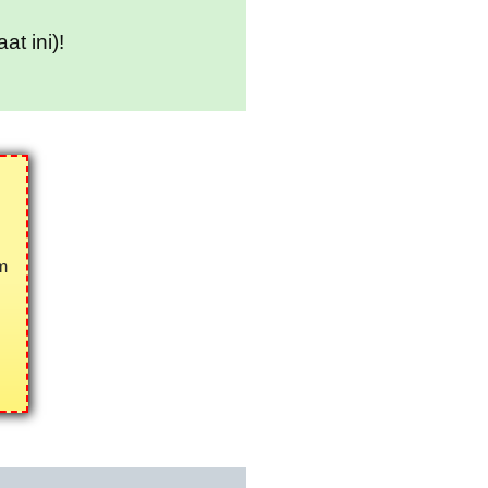
t ini)!
m