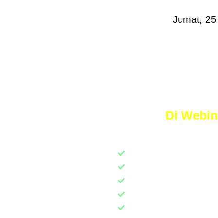
Jumat, 25 
Di Webina
Cara Menulis Judul Ikl
Struktur Copywriting 
Rahasia Membuat Kal
Cara Mudah Menulis I
+ Tips Praktis Langsun