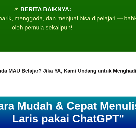
📌
BERITA BAIKNYA:
narik, menggoda, dan menjual bisa dipelajari — bah
oleh pemula sekalipun!
da MAU Belajar? Jika YA, Kami Undang untuk Menghadi
ara Mudah & Cepat Menulis
Laris pakai ChatGPT"