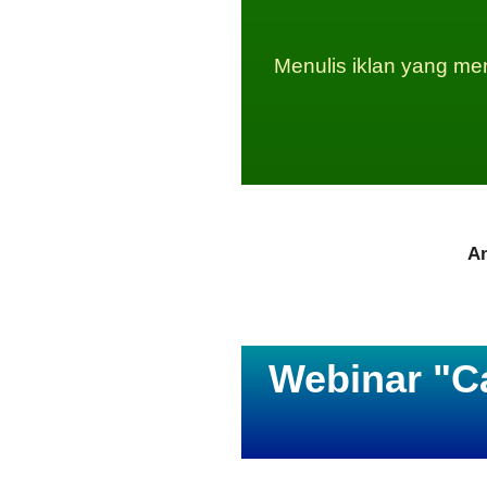
Menulis iklan yang me
An
Webinar "C