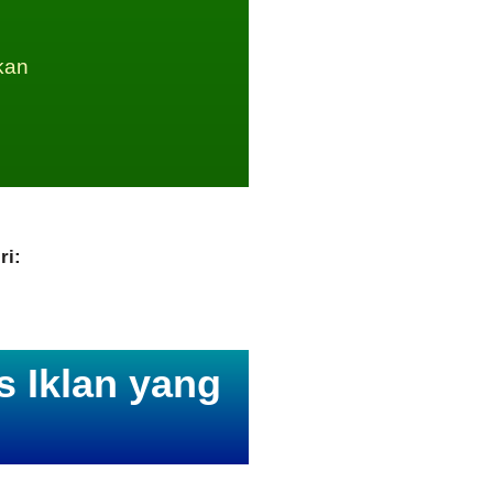
kan
ri:
 Iklan yang