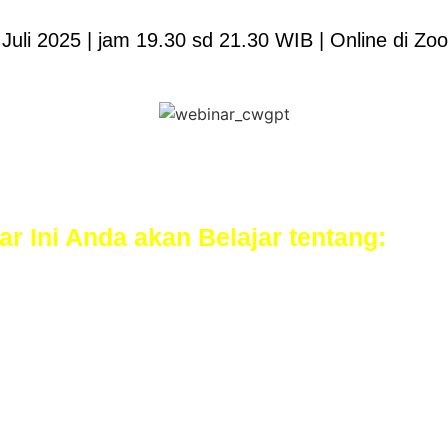
Juli 2025 | jam 19.30 sd 21.30 WIB | Online di Z
r Ini Anda akan Belajar tentang:
an yang Bikin Orang Langsung Klik
Sederhana yang Terbukti Menjual
imat Iklan yang Menggoda Emosi Pembaca
klan pakai Bantuan ChatGPT
g Bisa Dipraktikkan!