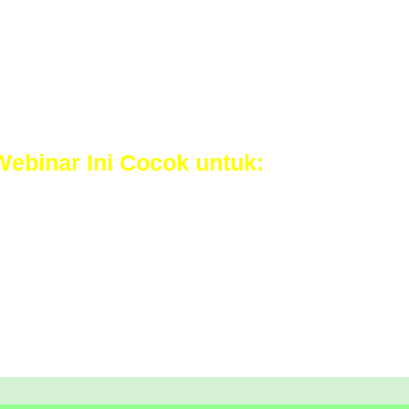
 yang memikat hati banyak orang.
Webinar Ini Cocok untuk:
ah belajar - bahkan belum tahu - tentang copywriting.
dan siapapun Anda yang menjalankan bisnis secara onlin
n belum terbiasa menulis iklan.